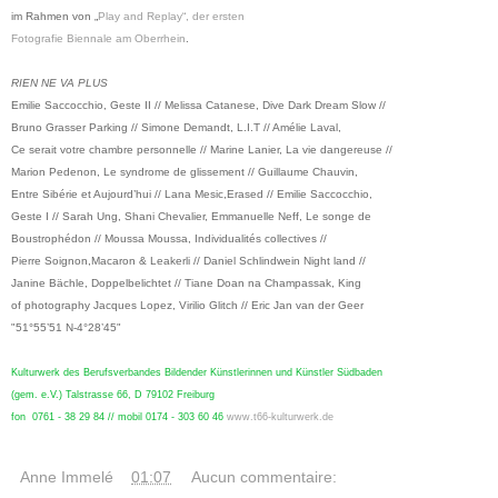
im Rahmen von „
Play and Replay“, der ersten
Fotografie Biennale am Oberrhein
.
RIEN NE VA PLUS
Emilie Saccocchio, Geste II // Melissa Catanese, Dive Dark Dream Slow //
Bruno Grasser Parking // Simone Demandt, L.I.T // Amélie Laval,
Ce serait votre chambre personnelle // Marine Lanier, La vie dangereuse //
Marion Pedenon, Le syndrome de glissement // Guillaume Chauvin,
Entre Sibérie et Aujourd’hui // Lana Mesic,Erased // Emilie Saccocchio,
Geste I // Sarah Ung, Shani Chevalier, Emmanuelle Neff, Le songe de
Boustrophédon // Moussa Moussa, Individualités collectives //
Pierre Soignon,Macaron & Leakerli // Daniel Schlindwein Night land //
Janine Bächle, Doppelbelichtet // Tiane Doan na Champassak, King
of photography Jacques Lopez, Virilio Glitch // Eric Jan van der Geer
"51°55’51 N-4°28’45"
Kulturwerk des Berufsverbandes Bildender Künstlerinnen und Künstler Südbaden
(gem. e.V.)
Talstrasse 66, D 79102 Freiburg
fon
0761 - 38 29 84 //
mobil
0174 - 303 60 46
www.t66-kulturwerk.de
Anne Immelé
à
01:07
Aucun commentaire: