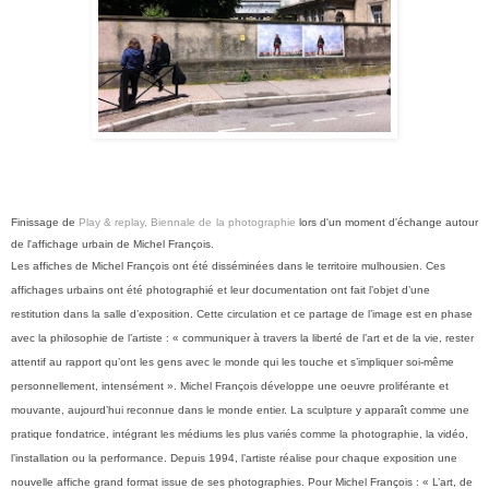
Finissage de
Play & replay, Biennale de la photographie
lors d'un moment d'échange autour
de l'affichage urbain de Michel François.
Les affiches de Michel François ont été disséminées dans le territoire mulhousien. Ces
affichages urbains ont été photographié et leur documentation ont fait l’objet d’une
restitution dans la salle d’exposition. Cette circulation et ce partage de l’image est en phase
avec la philosophie de l’artiste : « communiquer à travers la liberté de l’art et de la vie, rester
attentif au rapport qu’ont les gens avec le monde qui les touche et s’impliquer soi-même
personnellement, intensément ».
Michel François développe une oeuvre proliférante et
mouvante, aujourd’hui reconnue dans le monde entier. La sculpture y apparaît comme une
pratique fondatrice, intégrant les médiums les plus variés comme la photographie, la vidéo,
l’installation ou la performance.
Depuis 1994, l’artiste réalise pour chaque exposition une
nouvelle affiche grand format issue de ses photographies. Pour Michel François : « L’art, de