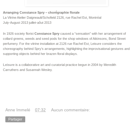
Arranging Constance Spry – chorégraphie florale
La Vitrine Atelier Daigneault/Schofield 2126, rue Rachel Est, Montréal
July-August 2013 juillet-aôut 2013
In 1926 society florist
Constance Spry
caused a “sensation” with her arrangement of
collard greens, weeds and seed pods for the shop windows of Atkinsons, Bond Street
perfumery. For the vitrine installation at 2126 rue Rachel Est, Leisure considers the
choreography behind Spry’s arrangements, highlighting the improvisational gestures and
supporting objects behind her brazen floral displays.
Leisure
is a collaborative art and curatorial practice begun in 2004 by Meredith
Carruthers and Susannah Wesley.
Anne Immelé
à
07:32
Aucun commentaire:
Partager