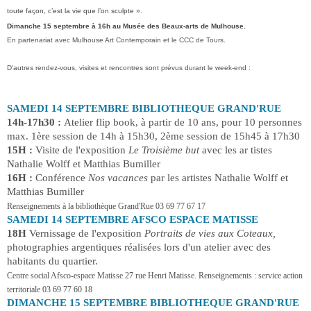
toute façon, c’est la vie que l’on sculpte ».
Dimanche 15 septembre à 16h au Musée des Beaux-arts de Mulhouse.
En partenariat avec Mulhouse Art Contemporain et le CCC de Tours.
D'autres rendez-vous, visites et rencontres sont prévus durant le week-end :
SAMEDI 14 SEPTEMBRE BIBLIOTHEQUE GRAND'RUE
14h-17h30 :
Atelier flip book, à partir de 10 ans, pour 10 personnes
max. 1ère session de 14h à 15h30, 2ème session de 15h45 à 17h30
15H :
Visite de l'exposition
Le Troisième but
avec les ar tistes
Nathalie Wolff et Matthias Bumiller
16H :
Conférence
Nos vacances
par les artistes Nathalie Wolff et
Matthias Bumiller
Renseignements à la bibliothèque Grand'Rue 03 69 77 67 17
SAMEDI 14 SEPTEMBRE AFSCO ESPACE MATISSE
18H
Vernissage de l'exposition
Portraits de vies aux Coteaux,
photographies argentiques réalisées lors d'un atelier avec des
habitants du quartier.
Centre social Afsco-espace Matisse 27 rue Henri Matisse. Renseignements : service action
territoriale 03 69 77 60 18
DIMANCHE 15 SEPTEMBRE BIBLIOTHEQUE GRAND'RUE