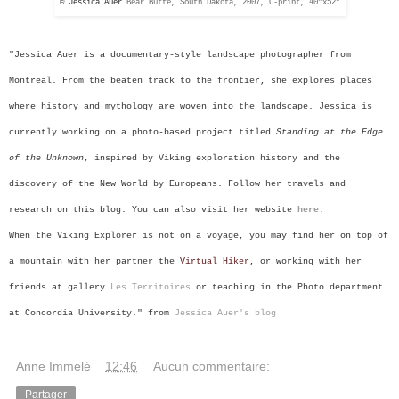
© Jessica Auer
Bear Butte, South Dakota, 2007, C-print, 40”x52”
"Jessica Auer is a documentary-style landscape photographer from
Montreal. From the beaten track to the frontier, she explores places
where history and mythology are woven into the landscape. Jessica is
currently working on a photo-based project titled
Standing at the Edge
of the Unknown
, inspired by Viking exploration history and the
discovery of the New World by Europeans. Follow her travels and
research on this blog. You can also visit her website
here.
When the Viking Explorer is not on a voyage, you may find her on top of
a mountain with her partner the
Virtual Hiker
, or working with her
friends at gallery
Les Territoires
or teaching in the Photo department
at Concordia University." from
Jessica Auer's blog
Anne Immelé
à
12:46
Aucun commentaire:
Partager